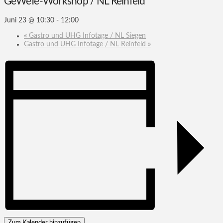
GeWeTe-Workshop / NL Reinfeld
Juni 23 @ 10:30
-
12:00
«
Gastro und UHG Infotage / NL Siegen
Gastro und UHG Infotage / NL Reinfeld
»
Zum Kalender hinzufügen