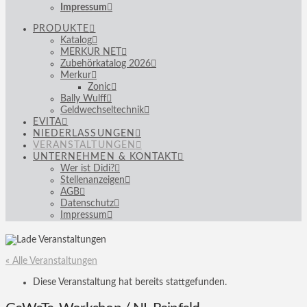
Impressum
PRODUKTE
Katalog
MERKUR NET
Zubehörkatalog 2026
Merkur
Zonic
Bally Wulff
Geldwechseltechnik
EVITA
NIEDERLASSUNGEN
VERANSTALTUNGEN
UNTERNEHMEN & KONTAKT
Wer ist Didi?
Stellenanzeigen
AGB
Datenschutz
Impressum
« Alle Veranstaltungen
Diese Veranstaltung hat bereits stattgefunden.