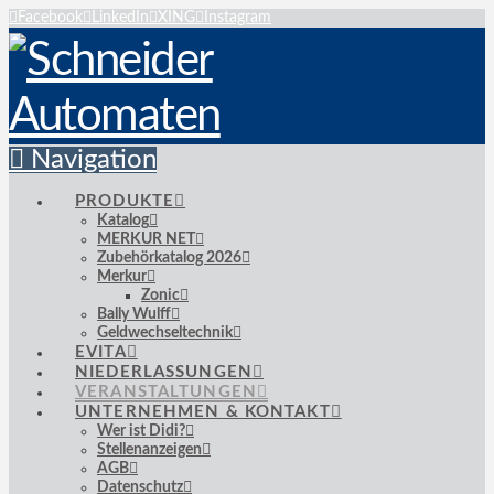
Facebook
LinkedIn
XING
Instagram
Navigation
PRODUKTE
Katalog
MERKUR NET
Zubehörkatalog 2026
Merkur
Zonic
Bally Wulff
Geldwechseltechnik
EVITA
NIEDERLASSUNGEN
VERANSTALTUNGEN
UNTERNEHMEN & KONTAKT
Wer ist Didi?
Stellenanzeigen
AGB
Datenschutz