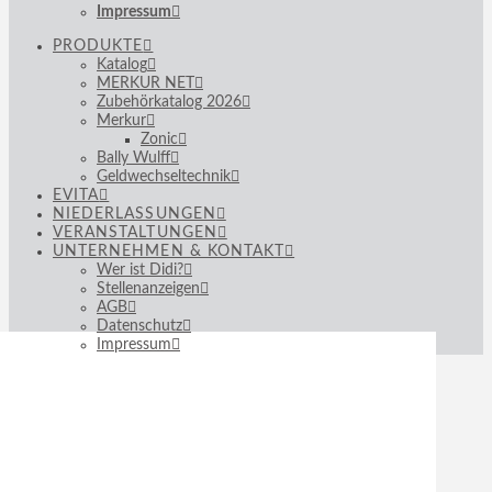
Impressum
PRODUKTE
Katalog
MERKUR NET
Zubehörkatalog 2026
Merkur
Zonic
Bally Wulff
Geldwechseltechnik
EVITA
NIEDERLASSUNGEN
VERANSTALTUNGEN
UNTERNEHMEN & KONTAKT
Wer ist Didi?
Stellenanzeigen
AGB
Datenschutz
Impressum