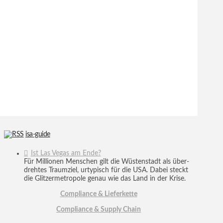
isa-guide
Ist Las Vegas am Ende?
Für Mil­lio­nen Men­schen gilt die Wüsten­stadt als über­
dreh­tes Traum­ziel, urty­pisch für die USA. Dabei steckt
die Glit­zer­me­tro­pole genau wie das Land in der Krise.
Compliance & Lieferkette
Compliance & Supply Chain