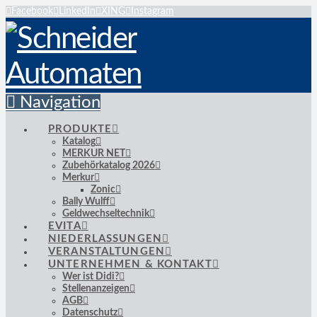
Facebook
LinkedIn
XING
Instagram
Navigation
PRODUKTE
Katalog
MERKUR NET
Zubehörkatalog 2026
Merkur
Zonic
Bally Wulff
Geldwechseltechnik
EVITA
NIEDERLASSUNGEN
VERANSTALTUNGEN
UNTERNEHMEN & KONTAKT
Wer ist Didi?
Stellenanzeigen
AGB
Datenschutz