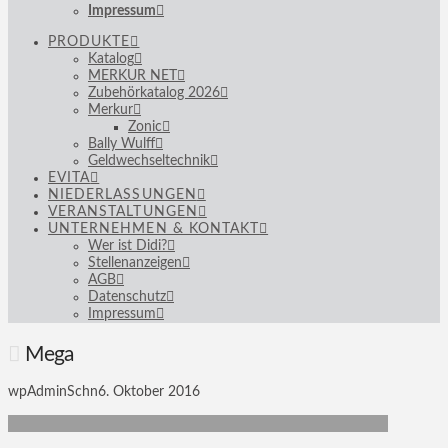
Impressum
PRODUKTE
Katalog
MERKUR NET
Zubehörkatalog 2026
Merkur
Zonic
Bally Wulff
Geldwechseltechnik
EVITA
NIEDERLASSUNGEN
VERANSTALTUNGEN
UNTERNEHMEN & KONTAKT
Wer ist Didi?
Stellenanzeigen
AGB
Datenschutz
Impressum
Mega
wpAdminSchn
6. Oktober 2016