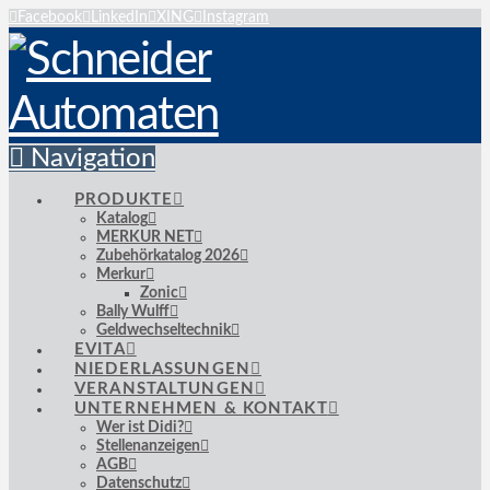
Facebook
LinkedIn
XING
Instagram
Navigation
PRODUKTE
Katalog
MERKUR NET
Zubehörkatalog 2026
Merkur
Zonic
Bally Wulff
Geldwechseltechnik
EVITA
NIEDERLASSUNGEN
VERANSTALTUNGEN
UNTERNEHMEN & KONTAKT
Wer ist Didi?
Stellenanzeigen
AGB
Datenschutz