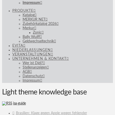
Impressum
PRODUKTE
Katalog
MERKUR NET
Zubehörkatalog 2026
Merkur
Zonic
Bally Wulff
Geldwechseltechnik
EVITA
NIEDERLASSUNGEN
VERANSTALTUNGEN
UNTERNEHMEN & KONTAKT
Wer ist Didi?
Stellenanzeigen
AGB
Datenschutz
Impressum
Light theme knowledge base
isa-guide
Brasilien: Klage gegen Apple wegen fehlender