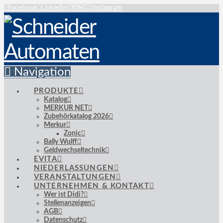
Facebook
LinkedIn
XING
Instagram
Navigation
PRODUKTE
Katalog
MERKUR NET
Zubehörkatalog 2026
Merkur
Zonic
Bally Wulff
Geldwechseltechnik
EVITA
NIEDERLASSUNGEN
VERANSTALTUNGEN
UNTERNEHMEN & KONTAKT
Wer ist Didi?
Stellenanzeigen
AGB
Datenschutz