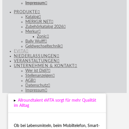
Impressum
PRODUKTE
Katalog
MERKUR NET
Zubehörkatalog 2026
Merkur
Zonic
Bally Wulff
Geldwechseltechnik
EVITA
NIEDERLASSUNGEN
VERANSTALTUNGEN
UNTERNEHMEN & KONTAKT
Wer ist Didi?
Stellenanzeigen
AGB
Datenschutz
Impressum
▸
Allroundtalent eVITA sorgt für mehr Qualität
im Alltag
Ob bei Lebensmitteln, beim Mobiltelefon, Smart-