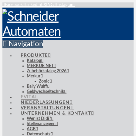
Facebook
LinkedIn
XING
Instagram
Navigation
PRODUKTE
Katalog
MERKUR NET
Zubehörkatalog 2026
Merkur
Zonic
Bally Wulff
Geldwechseltechnik
EVITA
NIEDERLASSUNGEN
VERANSTALTUNGEN
UNTERNEHMEN & KONTAKT
Wer ist Didi?
Stellenanzeigen
AGB
Datenschutz