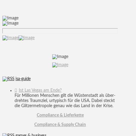
isa-guide
Ist Las Vegas am Ende?
Für Mil­lio­nen Men­schen gilt die Wüsten­stadt als über­
dreh­tes Traum­ziel, urty­pisch für die USA. Dabei steckt
die Glit­zer­me­tro­pole genau wie das Land in der Krise.
Compliance & Lieferkette
Compliance & Supply Chain
games & business