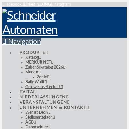
Facebook
LinkedIn
XING
Instagram
Navigation
PRODUKTE
Katalog
MERKUR NET
Zubehörkatalog 2026
Merkur
Zonic
Bally Wulff
Geldwechseltechnik
EVITA
NIEDERLASSUNGEN
VERANSTALTUNGEN
UNTERNEHMEN & KONTAKT
Wer ist Didi?
Stellenanzeigen
AGB
Datenschutz