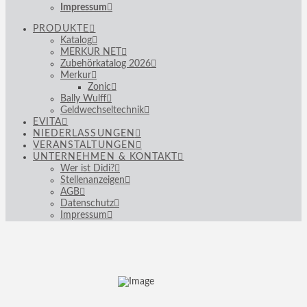
Impressum
PRODUKTE
Katalog
MERKUR NET
Zubehörkatalog 2026
Merkur
Zonic
Bally Wulff
Geldwechseltechnik
EVITA
NIEDERLASSUNGEN
VERANSTALTUNGEN
UNTERNEHMEN & KONTAKT
Wer ist Didi?
Stellenanzeigen
AGB
Datenschutz
Impressum