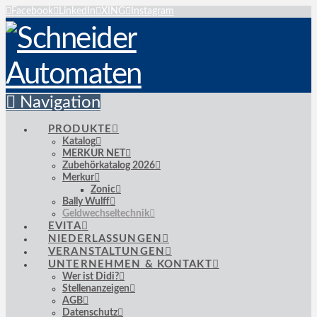
Facebook
LinkedIn
XING
Instagram
Navigation
PRODUKTE
Katalog
MERKUR NET
Zubehörkatalog 2026
Merkur
Zonic
Bally Wulff
Geldwechseltechnik
EVITA
NIEDERLASSUNGEN
VERANSTALTUNGEN
UNTERNEHMEN & KONTAKT
Wer ist Didi?
Stellenanzeigen
AGB
Datenschutz