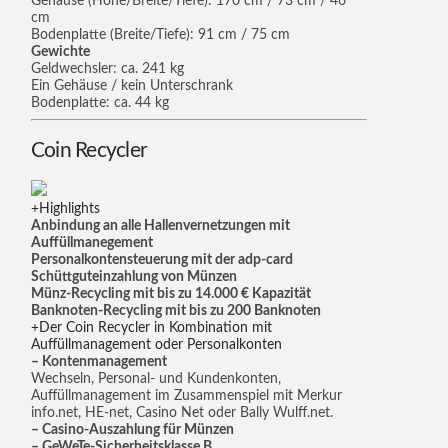
Gehäuse (Höhe/Breite/Tiefe): 170 cm / 73 cm / 46
cm
Bodenplatte (Breite/Tiefe): 91 cm / 75 cm
Gewichte
Geldwechsler: ca. 241 kg
Ein Gehäuse / kein Unterschrank
Bodenplatte: ca. 44 kg
Coin Recycler
Highlights
Anbindung an alle Hallenvernetzungen mit
Auffüllmanegement
Personalkontensteuerung mit der adp-card
Schüttguteinzahlung von Münzen
Münz-Recycling mit bis zu 14.000 € Kapazität
Banknoten-Recycling mit bis zu 200 Banknoten
Der Coin Recycler in Kombination mit
Auffüllmanagement oder Personalkonten
– Kontenmanagement
Wechseln, Personal- und Kundenkonten,
Auffüllmanagement im Zusammenspiel mit Merkur
info.net, HE-net, Casino Net oder Bally Wulff.net.
– Casino-Auszahlung für Münzen
– GeWeTe-Sicherheitsklasse B