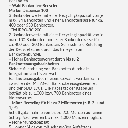
Banknoten
– Wahl Banknoten-Recycler:
Merkur Dispenser 100
3 Banknotenwerte mit einer Recyclingkapazität von je
max. 34 Banknoten und einer Banknotenkasse für ca.
400 oder 550 Banknoten.
JCM iPRO-RC 200
2 Banknotenwerte mit einer Recyclingkapazität von je
max. 100 Banknoten und einer Banknotenkasse für
ca. 400 oder 800 Banknoten. Sehr schnelle Befüllung
der Recyclefächer durch das Einlegen von
Banknotenbündel.
– Hoher Banknotenvorrat durch bis zu 2
Banknotenausgabeeinheiten
Sichere Auszahlung von Banknoten durch die
Integration von bis zu zwei
Banknotenausgabeeinheiten. Gewählt werden kann
zwischen der MiniMech Banknotenausgabeeinheit
und der SDD 1701. Die Kapazität der Kassetten
beträgt bis zu 1.000 bzw. 700 Banknoten eines
Notenwertes.
– Münz-Recycling für bis zu 2 Münzsorten (z. B. 2,- und
1,- €)
Schüttgutannahme von bis zu 200 Münzen auf einen
Schlag. Nachwerfen bis max. 1.000 Münzen möglich.
– Hohe Münzkapazität
5 Hopper (4 davon mit sehr großen Aufsätzen)