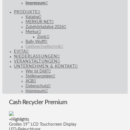
Impressum
PRODUKTE
Katalog
MERKUR NET
Zubehörkatalog 2026
Merkur
Zonic
Bally Wulff
Geldwechseltechnik
EVITA
NIEDERLASSUNGEN
VERANSTALTUNGEN
UNTERNEHMEN & KONTAKT
Wer ist Didi?
Stellenanzeigen
AGB
Datenschutz
Impressum
Cash Recycler Premium
Highlights
Großes 19″ LCD Touchscreen Display
LED-Beleuchtung