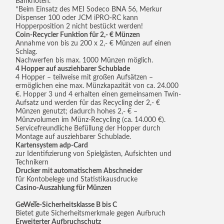
Banknoten.
*Beim Einsatz des MEI Sodeco BNA 56, Merkur
Dispenser 100 oder JCM iPRO-RC kann
Hopperposition 2 nicht bestückt werden!
Coin-Recycler Funktion für 2,- € Münzen
Annahme von bis zu 200 x 2,- € Münzen auf einen
Schlag.
Nachwerfen bis max. 1000 Münzen möglich.
4 Hopper auf ausziehbarer Schublade
4 Hopper – teilweise mit großen Aufsätzen –
ermöglichen eine max. Münzkapazität von ca. 24.000
€. Hopper 3 und 4 erhalten einen gemeinsamen Twin-
Aufsatz und werden für das Recycling der 2,- €
Münzen genutzt; dadurch hohes 2,- € –
Münzvolumen im Münz-Recycling (ca. 14.000 €).
Servicefreundliche Befüllung der Hopper durch
Montage auf ausziehbarer Schublade.
Kartensystem adp-Card
zur Identifizierung von Spielgästen, Aufsichten und
Technikern
Drucker mit automatischem Abschneider
für Kontobelege und Statistikausdrucke
Casino-Auszahlung für Münzen
GeWeTe-Sicherheitsklasse B bis C
Bietet gute Sicherheitsmerkmale gegen Aufbruch
Erweiterter Aufbruchschutz