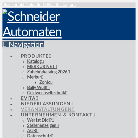
Facebook
LinkedIn
XING
Instagram
Navigation
PRODUKTE
Katalog
MERKUR NET
Zubehörkatalog 2026
Merkur
Zonic
Bally Wulff
Geldwechseltechnik
EVITA
NIEDERLASSUNGEN
VERANSTALTUNGEN
UNTERNEHMEN & KONTAKT
Wer ist Didi?
Stellenanzeigen
AGB
Datenschutz