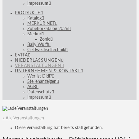
Impressum
PRODUKTE
Katalog
MERKUR NET
Zubehörkatalog 2026
Merkur
Zonic
Bally Wulff
Geldwechseltechnik
EVITA
NIEDERLASSUNGEN
VERANSTALTUNGEN
UNTERNEHMEN & KONTAKT
Wer ist Didi?
Stellenanzeigen
AGB
Datenschutz
Impressum
« Alle Veranstaltungen
Diese Veranstaltung hat bereits stattgefunden.