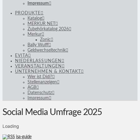
Impressum
PRODUKTE
Katalog
MERKUR NET
Zubehörkatalog 2026
Merkur
Zonic
Bally Wulff
Geldwechseltechnik
EVITA
NIEDERLASSUNGEN
VERANSTALTUNGEN
UNTERNEHMEN & KONTAKT
Wer ist Didi?
Stellenanzeigen
AGB
Datenschutz
Impressum
Social Media Umfrage 2025
Loading
isa-guide