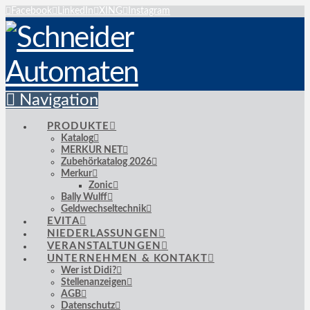
Facebook
LinkedIn
XING
Instagram
Navigation
PRODUKTE
Katalog
MERKUR NET
Zubehörkatalog 2026
Merkur
Zonic
Bally Wulff
Geldwechseltechnik
EVITA
NIEDERLASSUNGEN
VERANSTALTUNGEN
UNTERNEHMEN & KONTAKT
Wer ist Didi?
Stellenanzeigen
AGB
Datenschutz