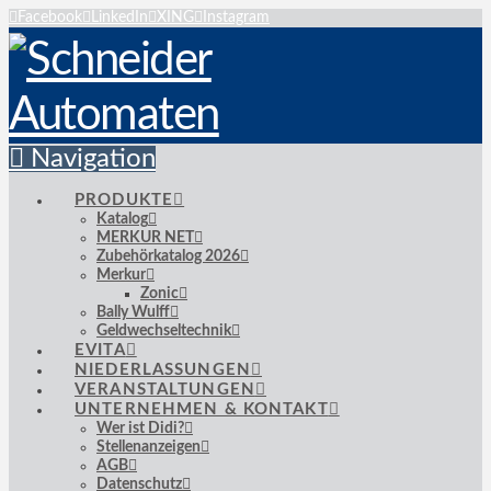
Facebook
LinkedIn
XING
Instagram
Navigation
PRODUKTE
Katalog
MERKUR NET
Zubehörkatalog 2026
Merkur
Zonic
Bally Wulff
Geldwechseltechnik
EVITA
NIEDERLASSUNGEN
VERANSTALTUNGEN
UNTERNEHMEN & KONTAKT
Wer ist Didi?
Stellenanzeigen
AGB
Datenschutz