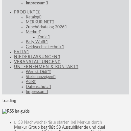
Impressum
PRODUKTE
Katalog
MERKUR NET
Zubehörkatalog 2026
Merkur
Zonic
Bally Wulff
Geldwechseltechnik
EVITA
NIEDERLASSUNGEN
VERANSTALTUNGEN
UNTERNEHMEN & KONTAKT
Wer ist Didi?
Stellenanzeigen
AGB
Datenschutz
Impressum
Loading
isa-guide
58 Nachwuchskräfte starten bei Merkur durch
Merkur Group begrüßt 58 Auszubildende und dual