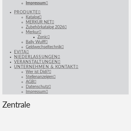
Impressum
PRODUKTE
Katalog
MERKUR NET
Zubehörkatalog 2026
Merkur
Zonic
Bally Wulff
Geldwechseltechnik
EVITA
NIEDERLASSUNGEN
VERANSTALTUNGEN
UNTERNEHMEN & KONTAKT
Wer ist Didi?
Stellenanzeigen
AGB
Datenschutz
Impressum
Zentrale