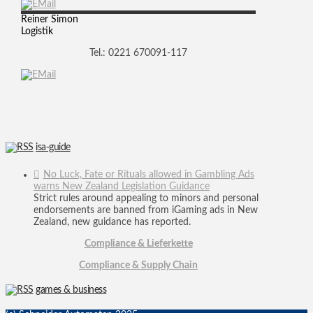
Reiner
Simon
Logistik
Tel.: 0221 670091-117
isa-guide
No Luck, Fate or Rituals allowed in Gambling Ads
warns New Zealand Legislation Guidance
Strict rules around appealing to minors and personal
endorsements are banned from iGaming ads in New
Zealand, new guidance has reported.
Compliance & Lieferkette
Compliance & Supply Chain
games & business