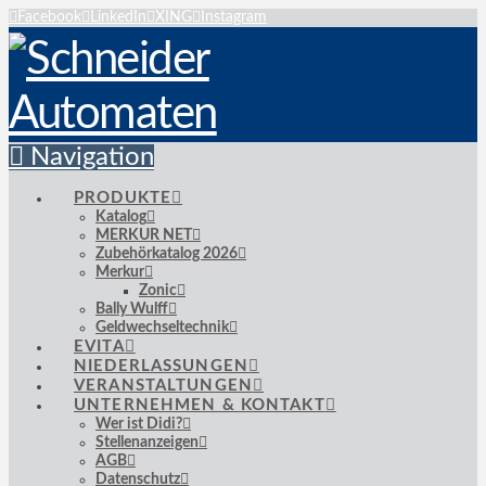
Facebook
LinkedIn
XING
Instagram
Navigation
PRODUKTE
Katalog
MERKUR NET
Zubehörkatalog 2026
Merkur
Zonic
Bally Wulff
Geldwechseltechnik
EVITA
NIEDERLASSUNGEN
VERANSTALTUNGEN
UNTERNEHMEN & KONTAKT
Wer ist Didi?
Stellenanzeigen
AGB
Datenschutz