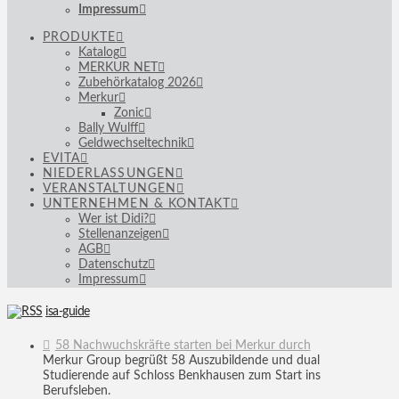
Impressum
PRODUKTE
Katalog
MERKUR NET
Zubehörkatalog 2026
Merkur
Zonic
Bally Wulff
Geldwechseltechnik
EVITA
NIEDERLASSUNGEN
VERANSTALTUNGEN
UNTERNEHMEN & KONTAKT
Wer ist Didi?
Stellenanzeigen
AGB
Datenschutz
Impressum
isa-guide
58 Nachwuchskräfte starten bei Merkur durch
Merkur Group begrüßt 58 Auszubildende und dual
Studierende auf Schloss Benkhausen zum Start ins
Berufsleben.