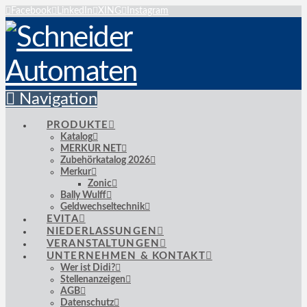
Facebook
LinkedIn
XING
Instagram
Navigation
PRODUKTE
Katalog
MERKUR NET
Zubehörkatalog 2026
Merkur
Zonic
Bally Wulff
Geldwechseltechnik
EVITA
NIEDERLASSUNGEN
VERANSTALTUNGEN
UNTERNEHMEN & KONTAKT
Wer ist Didi?
Stellenanzeigen
AGB
Datenschutz