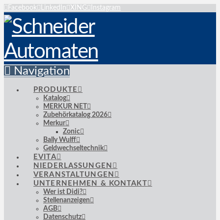
Facebook
LinkedIn
XING
Instagram
Navigation
PRODUKTE
Katalog
MERKUR NET
Zubehörkatalog 2026
Merkur
Zonic
Bally Wulff
Geldwechseltechnik
EVITA
NIEDERLASSUNGEN
VERANSTALTUNGEN
UNTERNEHMEN & KONTAKT
Wer ist Didi?
Stellenanzeigen
AGB
Datenschutz